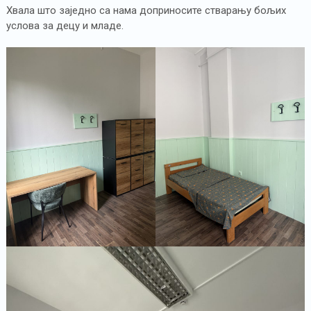
Хвала што заједно са нама доприносите стварању бољих
услова за децу и младе.