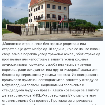
„Малолетно страно лице без пратње родитеља или
старатеља је дете млађе од 18 година , које се нашло изван
своје земље порекла услед тражења азила , због страха од
прогањања или непостојања заштите услед кршења
људских права , оружаног сукоба или немира у земљи
порекла , ради сексуалног или другог искоришћавања или
бекства од сиромаштва у земљи порекла. Из ових разлога
произилази примена неопходних мера заштите у складу са
међународним правом , националним прописима и
стандардима људских права ( Хашка ковенција за заштиту
детета , смернице УНХЦР-а , резолуција ЕУ о малолетним
страним лицима без пратње , Протокол за спречавање,